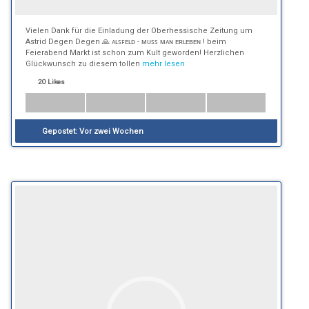
Vielen Dank für die Einladung der Oberhessische Zeitung um
Astrid Degen Degen 🙏 ᴀʟꜱꜰᴇʟᴅ - ᴍᴜꜱꜱ ᴍᴀɴ ᴇʀʟᴇʙᴇɴ ! beim
Feierabend Markt ist schon zum Kult geworden! Herzlichen
Glückwunsch zu diesem tollen
mehr lesen
20 Likes
Gepostet:
Vor zwei Wochen