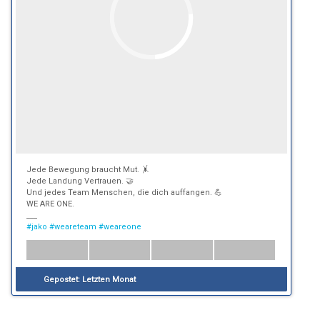
Jede Bewegung braucht Mut. 🤸
Jede Landung Vertrauen. 🤝
Und jedes Team Menschen, die dich auffangen. 💪
WE ARE ONE.
___
#jako
#weareteam
#weareone
Gepostet:
Letzten Monat