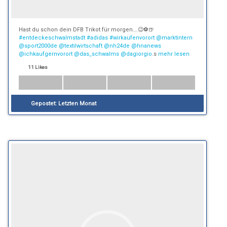
Hast du schon dein DFB Trikot für morgen….😉⚽️🍺
#entdeckeschwalmstadt
#adidas
#wirkaufenvorort
@marktintern
@sport2000de
@textilwirtschaft
@nh24de
@hnanews
@ichkaufgernvorort
@das_schwalms
@dagiorgio
.s
mehr lesen
11 Likes
Gepostet:
Letzten Monat