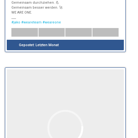
Gemeinsam durchziehen. 💪
Gemeinsam besser werden. 🚀
WE ARE ONE.
___
#jako
#weareteam
#weareone
Gepostet:
Letzten Monat