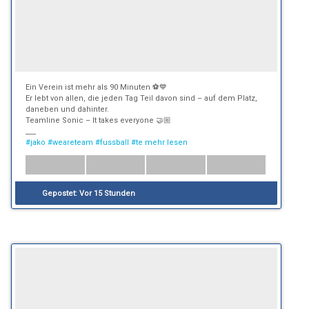
Ein Verein ist mehr als 90 Minuten ⚽💙
Er lebt von allen, die jeden Tag Teil davon sind – auf dem Platz,
daneben und dahinter.
Teamline Sonic – It takes everyone 🤝🏼
___
#jako
#weareteam
#fussball
#te
mehr lesen
Gepostet:
Vor 15 Stunden