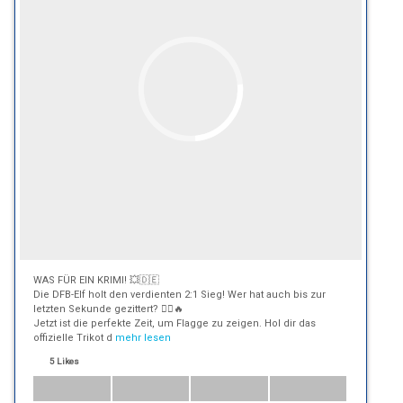
WAS FÜR EIN KRIMI! 💥🇩🇪
Die DFB-Elf holt den verdienten 2:1 Sieg! Wer hat auch bis zur
letzten Sekunde gezittert? 🙋‍♂️🔥
Jetzt ist die perfekte Zeit, um Flagge zu zeigen. Hol dir das
offizielle Trikot d
mehr lesen
5 Likes