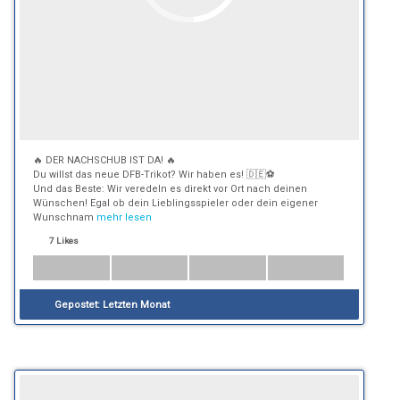
🔥 DER NACHSCHUB IST DA! 🔥
Du willst das neue DFB-Trikot? Wir haben es! 🇩🇪⚽
Und das Beste: Wir veredeln es direkt vor Ort nach deinen
Wünschen! Egal ob dein Lieblingsspieler oder dein eigener
Wunschnam
mehr lesen
7 Likes
Gepostet:
Letzten Monat